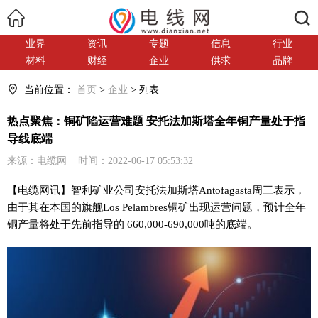
搜索
业界
资讯
专题
信息
行业
材料
财经
企业
供求
品牌
当前位置：
首页
>
企业
> 列表
热点聚焦：铜矿陷运营难题 安托法加斯塔全年铜产量处于指
导线底端
来源：电缆网 时间：2022-06-17 05:53:32
【电缆网讯】智利矿业公司安托法加斯塔Antofagasta周三表示，
由于其在本国的旗舰Los Pelambres铜矿出现运营问题，预计全年
铜产量将处于先前指导的 660,000-690,000吨的底端。