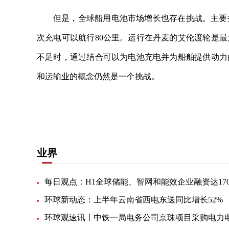
但是，全球船用电池市场增长也存在挑战。主要
次充电可以航行80公里。运行在丹麦的艾伦渡轮是最
不足时，通过结合可以为电池充电并为船舶提供动力
和运输业的概念仍然是一个挑战。
关键词：
关键因素
不断提高
进一步推动
成本效
业界
环球新动态：上半年云南省西电东送同比增长52%
环球观速讯丨中铁一局电务公司京珠项目采购电力