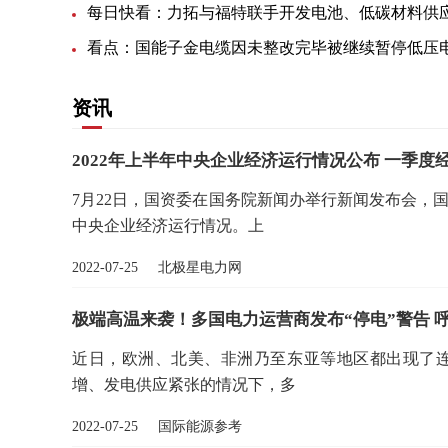
每日快看：力拓与福特联手开发电池、低碳材料供
资讯
2022年上半年中央企业经济运行情况公布 一季
7月22日，国资委在国务院新闻办举行新闻发布会，
中央企业经济运行情况。上
2022-07-25 北极星电力网
极端高温来袭！多国电力运营商发布“停电”警告 
近日，欧洲、北美、非洲乃至东亚等地区都出现了
增、发电供应紧张的情况下，多
2022-07-25 国际能源参考