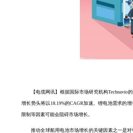
【电缆网讯】根据国际市场研究机构Technavio
增长势头将以18.19%的CAGR加速。锂电池需
限制等因素可能会阻碍市场增长。
推动全球船用电池市场增长的关键因素之一是对