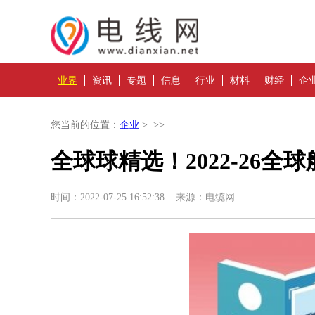
业界
资讯
专题
信息
行业
材料
财经
企
您当前的位置：
企业
> >>
全球球精选！2022-26
时间：2022-07-25 16:52:38 来源：电缆网