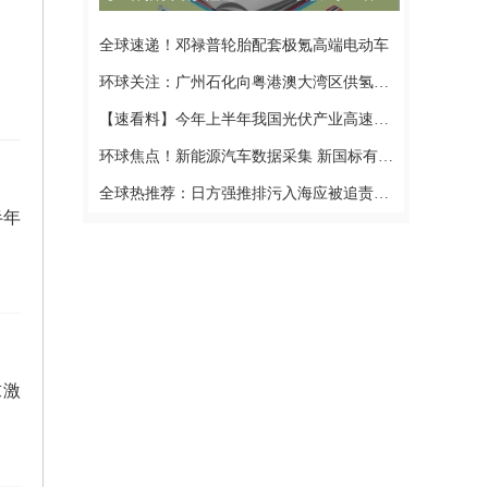
月
全球速递！邓禄普轮胎配套极氪高端电动车
环球关注：广州石化向粤港澳大湾区供氢突破500吨
【速看料】今年上半年我国光伏产业高速增长 产业链主要环节产量均增幅45%以上
环球焦点！新能源汽车数据采集 新国标有望年底出台
全球热推荐：日方强推排污入海应被追责索赔
半年
求激