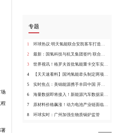
专题
1
环球热议:明天氢能联合安凯客车打造氢能精品城市客车
2
最新：国氢科技与杭叉集团签约 联合开发氢燃料电池叉车
3
世界视讯！格罗夫首批氢能重卡交车实现商业化运营
4
【天天速看料】国鸿氢能牵头制定两项团体标准 加快推进行业规范化发展
5
实时焦点：美锦能源携手丰田中国 开创山西氢能全新格局
市场
6
海量数据即将接入！新能源汽车数据采集新国标年底出台
航程
7
原材料价格飙涨！动力电池产业链面临三大挑战
8
环球实时：广州加强生物质锅炉监管
部署