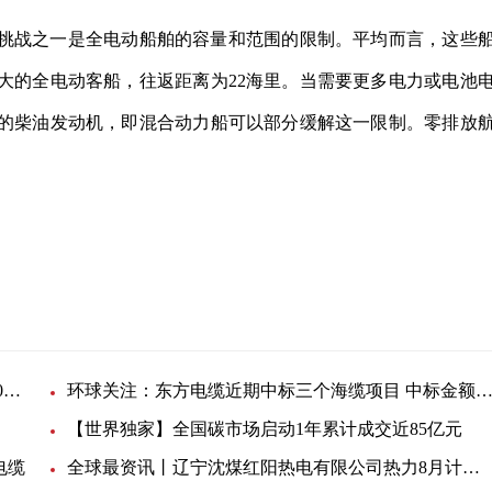
挑战之一是全电动船舶的容量和范围的限制。平均而言，这些
大的全电动客船，往返距离为22海里。当需要更多电力或电池
的柴油发动机，即混合动力船可以部分缓解这一限制。零排放
益
非常适合
每日观点：H1全球储能、智网和能效企业融资达170亿美元 同比增63%
环球关注：东方电缆近期中标三个海缆项目 中标金额合计约19.23
【世界独家】全国碳市场启动1年累计成交近85亿元
电缆
全球最资讯丨辽宁沈煤红阳热电有限公司热力8月计划电缆结果公告