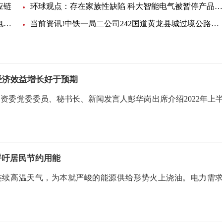
应链
环球观点：存在家族性缺陷 科大智能电气被暂停产品中标资格12个
看点：国能子金电缆因未整改完毕被继续暂停低压电力电缆中标资格
当前资讯!中铁一局二公司242国道黄龙县城过境公路工程铠装电缆线询价单
度经济效益增长好于预期
国资委党委委员、秘书长、新闻发言人彭华岗出席介绍2022年上
呼吁居民节约用能
连续高温天气，为本就严峻的能源供给形势火上浇油。电力需