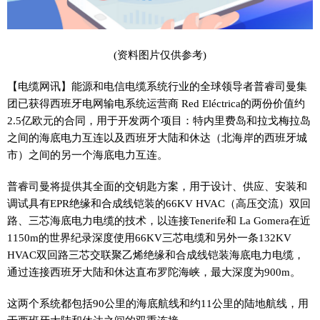
(资料图片仅供参考)
【电缆网讯】能源和电信电缆系统行业的全球领导者普睿司曼集
团已获得西班牙电网输电系统运营商 Red Eléctrica的两份价值约
2.5亿欧元的合同，用于开发两个项目：特内里费岛和拉戈梅拉岛
之间的海底电力互连以及西班牙大陆和休达（北海岸的西班牙城
市）之间的另一个海底电力互连。
普睿司曼将提供其全面的交钥匙方案，用于设计、供应、安装和
调试具有EPR绝缘和合成线铠装的66KV HVAC（高压交流）双回
路、三芯海底电力电缆的技术，以连接Tenerife和 La Gomera在近
1150m的世界纪录深度使用66KV三芯电缆和另外一条132KV
HVAC双回路三芯交联聚乙烯绝缘和合成线铠装海底电力电缆，
通过连接西班牙大陆和休达直布罗陀海峡，最大深度为900m。
这两个系统都包括90公里的海底航线和约11公里的陆地航线，用