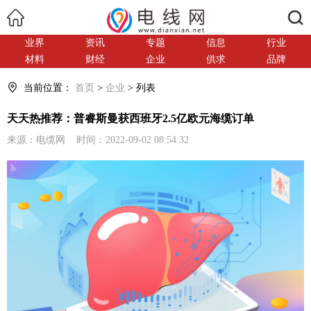
搜索
业界
资讯
专题
信息
行业
材料
财经
企业
供求
品牌
当前位置：
首页
>
企业
> 列表
天天热推荐：普睿斯曼获西班牙2.5亿欧元海缆订单
来源：电缆网 时间：2022-09-02 08:54:32