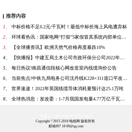
推荐内容
1、
中标价格不足0.2元/千瓦时！最低中标价海上风电遭弃标
2、
环球看热讯：国家电网“打假”5家假冒其系统内部单位公司
3、
【全球播资讯】欧洲天然气价格再度暴跌10%
4、
【快播报】中建五局土木公司市政环保分公司2022年湖南区域电缆电线采购招标公告
5、
每日热议!南昌通信段核心网改造室内线缆询价公告
6、
当前焦点!中铁九局电务公司沈丹线K228+311道口平改立工程通信电缆询价公告
7、
世界速递！2022年英国线缆导体消耗量预计达25.1万吨
8、
全球热消息：发改委：1-7月我国发电量4.77万亿千瓦时 同比增长1.4%
备案号： 豫ICP备2021032478号-3
Copyright ? 2015-2018 电线网 版权所有
邮箱897 18 09@qq.com