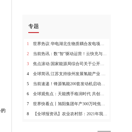
专题
1
世界热议:华电湖北生物质耦合发电项目 新科技助力农民增收
2
当前热讯：数“智”驱动运营！云快充与旗天科技达成合作
3
焦点滚动:国家能源局综合司关于公开征求火力发电、输变电、陆上风力发电、光伏发电等四类建设工程质量监督检查大纲（征求意见稿）意见的通知
4
全球简讯:江苏支持徐州发展氢能产业 探索构建制氢到用氢全产业链条
5
当前速递！锋源氢能200套发动机启动首批交付
6
全球观焦点：天能携手格润时代 共创工程机械“氢”时代
7
世界快看点丨旭阳集团年产300万吨焦化及制氢综合利用项目3号、4号焦炉投产
络的
8
【全球报资讯】农业农村部：2021年我国农作物秸秆综合利用率达88.1%