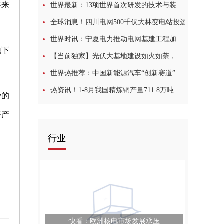
年来
世界最新：13项世界首次研发的技术与装备为保障西电东送注入不竭动力
全球消息！四川电网500千伏大林变电站投运
世界时讯：宁夏电力推动电网基建工程加速落地
地下
【当前独家】光伏大基地建设如火如荼，刺激光伏电缆快速增长
世界热推荐：中国新能源汽车“创新赛道”驶出加速度
热资讯！1-8月我国精炼铜产量711.8万吨 同比增2.6%
y的
资产
行业
快看：欧洲核电市场发展承压