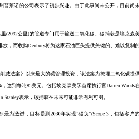
州普莱诺的公司表示了初步兴趣。由于此事尚未公开，目前尚
。
0英里(2092公里)的管道专门用于输送二氧化碳。碳捕获是埃克森
排放，而收购Denbury将为这家石油巨头提供关键的、难以复制
胀削减法案》以来最大的碳管理投资，该法案为掩埋二氧化碳提
到每吨85美元。包括埃克森美孚首席执行官Darren Woods
 Stanley表示，碳捕获在未来可能非常有利可图。
最为激进，目标是到2030年实现“碳负”(Scope 3，包括客户