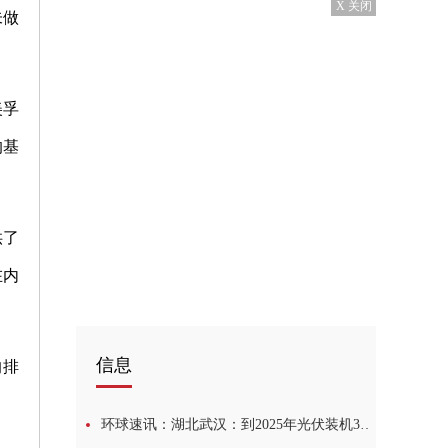
X 关闭
未做
美孚
的基
供了
在内
信息
的排
环球速讯：湖北武汉：到2025年光伏装机370MW