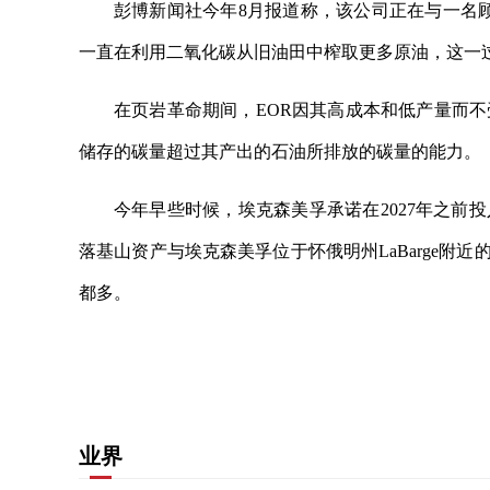
彭博新闻社今年8月报道称，该公司正在与一名顾问商
一直在利用二氧化碳从旧油田中榨取更多原油，这一
在页岩革命期间，EOR因其高成本和低产量而
储存的碳量超过其产出的石油所排放的碳量的能力。
今年早些时候，埃克森美孚承诺在2027年之前投入
落基山资产与埃克森美孚位于怀俄明州LaBarge附近的
都多。
关键词：
二氧化碳
其他资产
基础设施
首席执行
业界