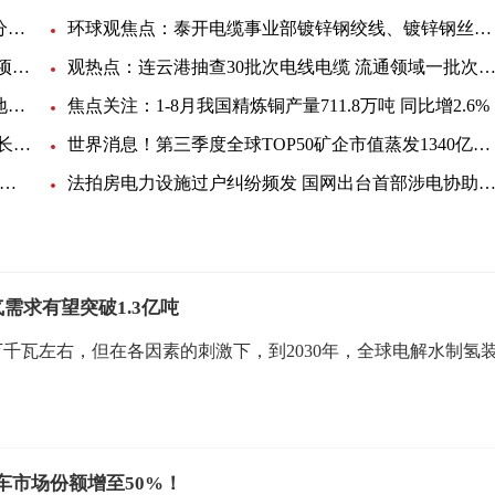
全球关注：中铁十九局集团矿业投资有限公司岚县分公司电缆采购询价单
环球观焦点：泰开电缆事业部镀锌钢绞线、镀锌钢丝招标-55727招标公告
焦点简讯:南方电网首个百兆瓦时级电网侧独立储能项目开工，预计今年年底并网投产
观热点：连云港抽查30批次电线电缆 流通领域一批次产品不合
【环球快播报】川渝1000千伏特高压——我国西南地区首个特高压交流工程开工
焦点关注：1-8月我国精炼铜产量711.8万吨 同比增2.6%
速递！1-8月我国核能发电量2722.9亿千瓦时 同比增长0.9%
世界消息！第三季度全球TOP50矿企市值蒸发1340亿美元
球热点评！9月我国流通领域铜、铝价格总体呈冲高回落态势
法拍房电力设施过户纠纷频发 国网出台首部涉电协助执行文
需求有望突破1.3亿吨
0万千瓦左右，但在各因素的刺激下，到2030年，全球电解水制氢
车市场份额增至50%！