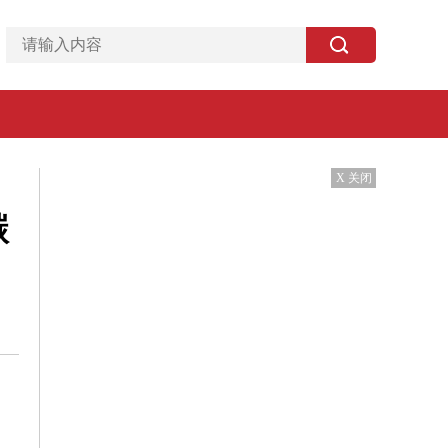
X 关闭
碳