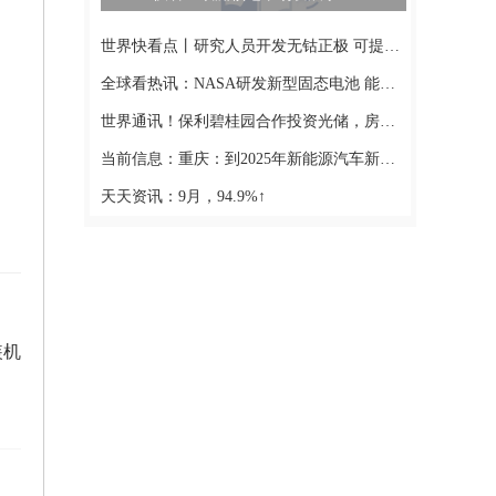
世界快看点丨研究人员开发无钴正极 可提高电池的容量和寿命
格
全球看热讯：NASA研发新型固态电池 能量密度比特斯拉电池高一倍
世界通讯！保利碧桂园合作投资光储，房产巨头为何抢建新能源？
当前信息：重庆：到2025年新能源汽车新车销量达新车总销量20%以上
件
天天资讯：9月，94.9%↑
装机