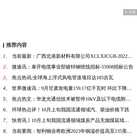
X 关闭
推荐内容
1、
当前最新：广西北港新材料有限公司XCLXJCGB-202210-12-02采购项目四电线电缆一批采购公告
2、
微速讯：泰开电缆事业部镀锌钢绞线招标-55908招标公告
3、
焦点热讯:全球海上浮式风电管道项目达185吉瓦
4、
世界微速讯：9月甘肃发电量159.17亿千瓦时 环比下降17.07%
5、
焦点热文：华龙光通信技术被暂停10kV及以下电缆附件中标资格12个月
6、
环球热点评！10月上旬我国流通领域汽、柴油价格下跌
7、
快资讯丨10月上旬我国流通领域煤炭产品无烟煤延续跌势
8、
当前要闻：智利铜业将欧洲2023年铜溢价提高至235美元/吨 创新高