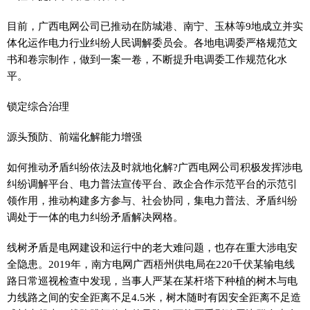
目前，广西电网公司已推动在防城港、南宁、玉林等9地成立并实
体化运作电力行业纠纷人民调解委员会。各地电调委严格规范文
书和卷宗制作，做到一案一卷，不断提升电调委工作规范化水
平
。
锁定综合治理
源头预防、前端化解能力增强
如何推动矛盾纠纷依法及时就地化解?广西电网公司积极发挥涉电
纠纷调解
平
台、电力普法宣传
平
台、政企合作示范
平
台的示范引
领作用，推动构建多方参与、社会协同，集电力普法、矛盾纠纷
调处于一体的电力纠纷矛盾解决网格。
线树矛盾是电网建设和运行中的老大难问题，也存在重大涉电安
全隐患。2019年，南方电网广西梧州供电局在220千伏某输电线
路日常巡视检查中发现，当事人严某在某杆塔下种植的树木与电
力线路之间的安全距离不足4.5米，树木随时有因安全距离不足造