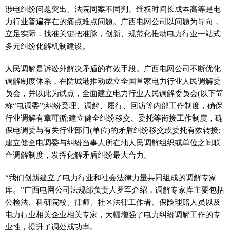
涉电纠纷问题突出、法院同案不同判、维权时间长成本高等是电
力行业普遍存在的痛点难点问题。广西电网公司以问题为导向，
立足实际，找准关键把准脉，创新、规范化推动电力行业一站式
多元纠纷化解机制建设。
人民调解是诉讼外解决矛盾的有效手段。广西电网公司不断优化
调解制度体系，在防城港推动成立全国首家电力行业人民调解委
员会，并以此为试点，全面建立电力行业人民调解委员会(以下简
称“电调委”)纠纷受理、调解、履行、回访等内部工作制度，确保
行业调解有章可循;建立健全纠纷移交、委托等衔接工作制度，确
保电调委与有关行业部门(单位)的矛盾纠纷移交或委托有效转接;
建立健全电调委与纠纷当事人所在地人民调解组织或单位之间联
合调解制度，发挥化解矛盾纠纷最大合力。
“我们创新建立了电力行业和社会法律力量共同组成的调解专家
库。”广西电网公司法规部负责人罗军介绍，调解专家库主要包括
公检法、科研院校、律师、社区法律工作者、保险理赔人员以及
电力行业相关企业相关专家，大幅增强了电力纠纷调解工作的专
业
性
，提升了调处成功率。