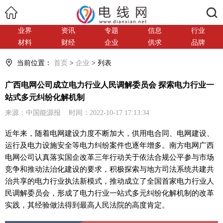
搜索
业界
资讯
专题
信息
行业
材料
财经
企业
供求
品牌
当前位置：
首页
>
企业
> 列表
广西电网公司成立电力行业人民调解委员会 探索电力行业一
站式多元纠纷化解机制
来源：中国能源报 时间：2022-10-17 17:13:34
近
年来，随着电网建设力度不断加大，供用电合同、电网建设、
运行及电力设施安全等电力纠纷案件也逐年增多。南方电网广西
电网公司认真
落实
国企改革三年行动关于依法合规公
平
参与市场
竞争和推动法治化建设的要求，积极探索与地方司法系统共建共
治共享的电力行业执法新模式，推动成立了全国首家电力行业人
民调解委员会，形成了电力行业一站式多元纠纷化解机制的改革
实践，其经验做法得到最高人民法院的高度肯定。