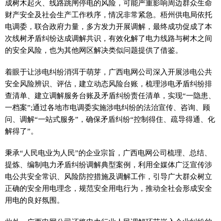
成树木起火、线路跳闸停电的风险，可能严重影响周边群众生命
财产安全及社会生产工作秩序，情况非常紧急。梧州供电局依托
电调委，联合政府力量，多方发力开展调解，最终成功促成了本
次线树矛盾纠纷达成调解共识，有效化解了电力线路与树木之间
的安全风险，也为其他网区解决类似问题提供了借鉴。
着眼于让涉电纠纷消弭于萌芽，广西电网公司深入开展涉电公共
安全风险辨识、评估，建立动态风险台账，梳理涉电矛盾纠纷排
查清单、建立调解服务台账及矛盾纠纷责任清单，实现“一隐患、
一档案”;通过各地市电调委实施涉电纠纷的法治宣传、咨询、顾
问、调解“一站式服务”，确保矛盾纠纷“控制得住、疏导得通、化
解得了”。
秉承“人民电业为人民”的企业宗旨，广西电网公司梳理、总结、
提炼、编制电力矛盾纠纷调解典型案例，利用全媒体广泛宣传涉
电公共安全常识、风险防控措施及调解工作，引导广大群众树立
正确的安全用电理念，规范安全用电行为，推动全社会形成安全
用电的良好氛围。