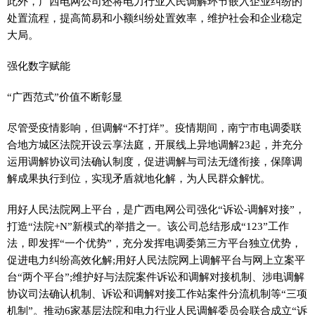
此外，广西电网公司还将电力行业人民调解环节嵌入企业纠纷的
处置流程，提高简易和小额纠纷处置效率，维护社会和企业稳定
大局。
强化数字赋能
“广西范式”价值不断彰显
尽管受
疫情
影响，但调解“不打烊”。
疫情
期间，南宁市电调委联
合地方城区法院开设云享法庭，开展线上异地调解23起，并充分
运用调解协议司法确认制度，促进调解与司法无缝衔接，保障调
解成果执行到位，实现矛盾就地化解，为人民群众解忧。
用好人民法院网上
平
台，是广西电网公司强化“诉讼-调解对接”，
打造“法院+N”新模式的举措之一。该公司总结形成“123”工作
法，即发挥“一个优势”，充分发挥电调委第三方
平
台
独立
优势，
促进电力纠纷高效化解;用好人民法院网上调解
平
台与网上立案
平
台“两个
平
台”;维护好与法院案件诉讼和调解对接机制、涉电调解
协议司法确认机制、诉讼和调解对接工作站案件分流机制等“三项
机制”。推动6家基层法院和电力行业人民调解委员会联合成立“诉