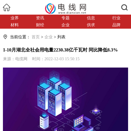
搜索
业界
资讯
专题
信息
行业
材料
财经
企业
供求
品牌
当前位置：
首页
>
企业
> 列表
1-10月湖北全社会用电量2230.38亿千瓦时 同比降低8.3%
来源：电缆网 时间：2022-12-03 15:50:15