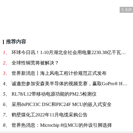
X 关闭
推荐内容
1、
环球今日讯！1-10月湖北全社会用电量2230.38亿千瓦时 同比降低8.3%
2、
全球性铜荒将被解决？
3、
世界新消息丨海上风电工程计价规范正式发布
4、
诚邀您参加安森美半导体的视频竞赛，赢取GoPro® HERO4 银版摄像机|微速讯
5、
RL78/L12带移动电源功能的PM2.5检测仪
6、
采用dsPIC33C DSC和PIC24F MCU的嵌入式安全
7、
鹤壁煤化工2022年11月电缆采购公告
8、
世界热消息：Microchip 8位MCU的外设引脚选择