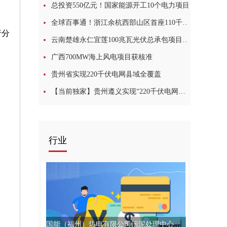
总投资550亿元！国家能源开工10个电力项目
全球百事通！浙江余杭西部山区首座110千伏黄镇变电站正式投运
行分
云南楚雄永仁宜莲100兆瓦光伏总承包项目并网发电-全球快报
广西700MW海上风电项目获核准
贵州省实现220千伏电网县域全覆盖
【当前独家】贵州遵义实现“220千伏电网县域全覆盖”：余庆工程投运
行业
国能（福州）热电有限公司污泥处理中心项目投入试运行_天天最新