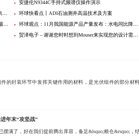
安捷伦N9344C手持式频谱仪操作演示
从测试角度看宽禁带技术的挑战，泰克为工程师提供简化工具
环球快看点丨ADI石油测井高温技术及方案
12月中旬我国流通领域汽油、柴油价格均下降:环球最资讯
环球观点：11月我国能源产品产量发布：水电同比降低 太阳能发电未增长
贸泽电子 – 谢谢您时时想到Mouser来实现您的设计需求_全球时讯
组件的封装环节中发挥关键作用的材料，是光伏组件的部分材
进年末“攻坚战”
了，好在我们提前腾出库容，备足&lsquo;粮仓&rsquo;，