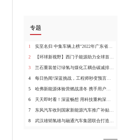
专题
1
实至名归 中集车辆上榜“2022年广东省制造业企业500强”
2
【环球新视野】西门子能源助力全球首座工业级碳中和燃料工厂正式投产
3
兰石重装签订绿氢与煤化工耦合碳减排创新示范项目相关合同
4
每日热闻!深蓝挑战，工程师秒变预言家！
5
哈弗新能源体验营燃战凛冬 携手用户共话驭电未来-世界快消息
6
天天即时看！深蓝畅想 用科技重构深海出行想象
7
东风汽车收到国家新能源汽车推广补贴7000万元
8
武汉雄韬氢雄与融通汽车集团联合打造氢能通勤车_环球观点