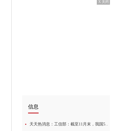
X 关闭
信息
天天热消息：工信部：截至11月末，我国5G基站总数达228.7万个