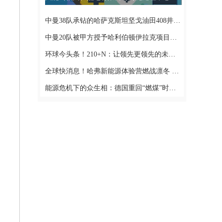
中曼38队承钻的哈萨克斯坦坚戈油田408井顺利开钻:最新消息
中曼20队被甲方授予哈利伯顿伊拉克项目卓越QHSE绩效奖
环球今头条！210+N：让领先更领先的未来光伏“密码”
全球快消息！哈弗新能源体验营燃战凛冬 携手用户共话驭电未来
能源危机下的众生相：德国重回“燃煤”时代_世界热闻