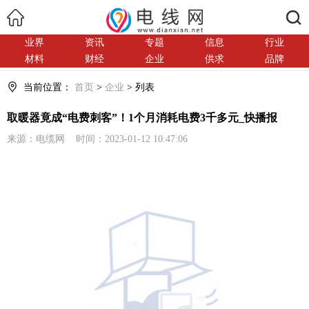
搜索
业界
资讯
专题
信息
行业
材料
财经
企业
供求
品牌
当前位置：
首页
>
企业
> 列表
取暖器竟成“电费刺客”！1个月消耗电费3千多元_快播报
来源：电缆网 时间：2023-01-12 10:47:06