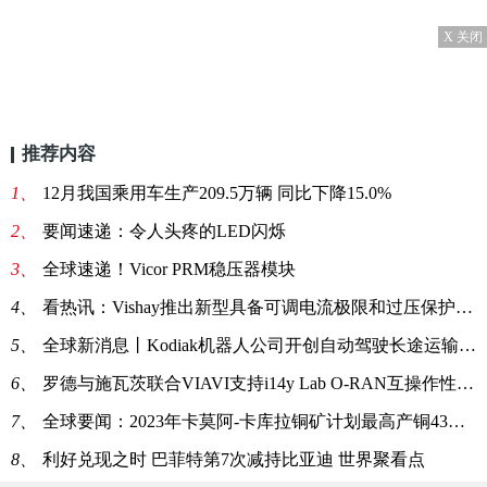
X 关闭
推荐内容
1、
12月我国乘用车生产209.5万辆 同比下降15.0%
2、
要闻速递：令人头疼的LED闪烁
3、
全球速递！Vicor PRM稳压器模块
4、
看热讯：Vishay推出新型具备可调电流极限和过压保护（OVP）的，在2.8V至23V工作的电子保险丝
5、
全球新消息丨Kodiak机器人公司开创自动驾驶长途运输新时代
6、
罗德与施瓦茨联合VIAVI支持i14y Lab O-RAN互操作性测试并验证Analog Devices新O-RU设计_焦点资讯
7、
全球要闻：2023年卡莫阿-卡库拉铜矿计划最高产铜43万吨
8、
利好兑现之时 巴菲特第7次减持比亚迪 世界聚看点