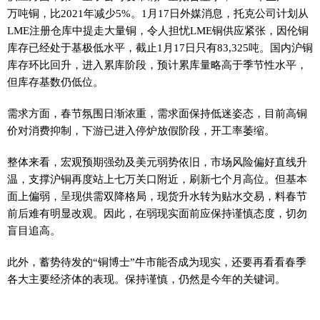
万吨铜，比2021年减少5%。1月17日外媒消息，托克公司计划从
LME注册仓库中提走大量铜，令人担忧LME铜供应紧张，因伦铜
库存已经处于基极低水平，截止1月17日只有83,325吨。国内沪铜
库存环比回升，进入累库阶段，预计累库量略高于季节性水平，
但库存基数仍低位。
需求方面，春节氛围日渐浓重，需求面保持低迷姿态，目前高铜
价对消费抑制，下游已进入停炉放假阶段，开工率萎缩。
整体来看，宏观预期强劲及美元弱势依旧，市场风险偏好直线升
温，支撑沪铜再度站上七万关口附近，刷新七个月高位。但基本
面上偏弱，呈现供需双降格局，现货升水转为贴水交易，料春节
前后难有明显改观。因此，在弱现实面前应保持谨慎态度，切勿
盲目追高。
此外，蓄势待发的“铜博士”牛市能否成为现实，还要再看看春季
各大主要经济体的表现。保持谨慎，仍然是今年的关键词。