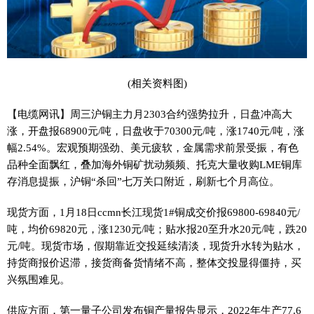
(相关资料图)
【电缆网讯】周三沪铜主力月2303合约强势拉升，日盘冲高大
涨，开盘报68900元/吨，日盘收于70300元/吨，涨1740元/吨，涨
幅2.54%。宏观预期强劲、美元疲软，金属需求前景受振，有色
品种全面飘红，叠加海外铜矿扰动频频、托克大量收购LME铜库
存消息提振，沪铜“杀回”七万关口附近，刷新七个月高位。
现货方面，1月18日ccmn长江现货1#铜成交价报69800-69840元/
吨，均价69820元，涨1230元/吨；贴水报20至升水20元/吨，跌20
元/吨。现货市场，假期靠近交投延续清淡，现货升水转为贴水，
持货商报价迟滞，接货商备货情绪不高，整体交投显得僵持，买
兴氛围难见。
供应方面，第一量子公司发布铜产量报告显示，2022年生产77.6