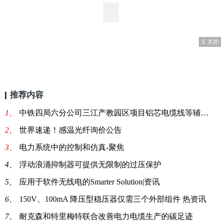
X 关闭
推荐内容
1、
中铁四局六分公司三江产教园区项目铝芯电缆线等辅材采购
2、
世界速递！感温光纤询价公告
3、
电力系统中的控制和仿真-聚焦
4、
浮动浪涌抑制器可提供无限制的过压保护
5、
应用于软件无线电的Smarter Solution|资讯
6、
150V、100mA 降压型稳压器仅需三个外部组件 热资讯
7、
耐克森和特里梅特联合改善电力电缆生产的碳足迹