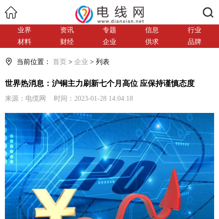
搜索
业界
资讯
专题
信息
行业
材料
财经
企业
供求
品牌
当前位置：
首页
>
企业
> 列表
世界热消息：沪铜主力刷新七个月高位 应保持谨慎态度
来源：电缆网 时间：2023-01-28 14:04:18