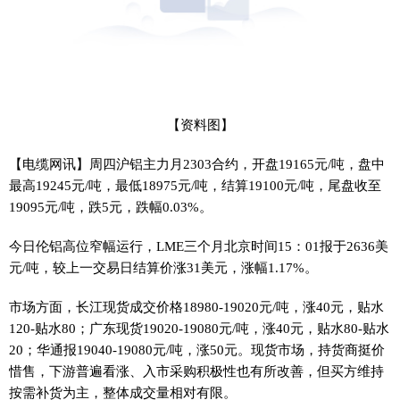
【资料图】
【电缆网讯】周四沪铝主力月2303合约，开盘19165元/吨，盘中
最高19245元/吨，最低18975元/吨，结算19100元/吨，尾盘收至
19095元/吨，跌5元，跌幅0.03%。
今日伦铝高位窄幅运行，LME三个月北京时间15：01报于2636美
元/吨，较上一交易日结算价涨31美元，涨幅1.17%。
市场方面，长江现货成交价格18980-19020元/吨，涨40元，贴水
120-贴水80；广东现货19020-19080元/吨，涨40元，贴水80-贴水
20；华通报19040-19080元/吨，涨50元。现货市场，持货商挺价
惜售，下游普遍看涨、入市采购积极性也有所改善，但买方维持
按需补货为主，整体成交量相对有限。