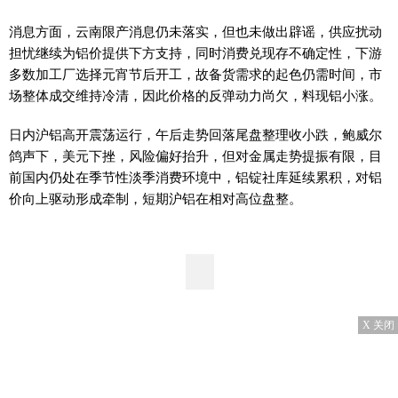
消息方面，云南限产消息仍未落实，但也未做出辟谣，供应扰动
担忧继续为铝价提供下方支持，同时消费兑现存不确定性，下游
多数加工厂选择元宵节后开工，故备货需求的起色仍需时间，市
场整体成交维持冷清，因此价格的反弹动力尚欠，料现铝小涨。
日内沪铝高开震荡运行，午后走势回落尾盘整理收小跌，鲍威尔
鸽声下，美元下挫，风险偏好抬升，但对金属走势提振有限，目
前国内仍处在季节性淡季消费环境中，铝锭社库延续累积，对铝
价向上驱动形成牵制，短期沪铝在相对高位盘整。
X 关闭