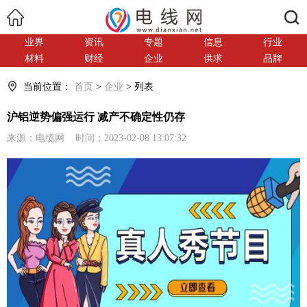
搜索
业界
资讯
专题
信息
行业
材料
财经
企业
供求
品牌
当前位置：
首页
>
企业
> 列表
沪铝逆势偏强运行 减产不确定性仍存
来源：电缆网 时间：2023-02-08 13:07:32