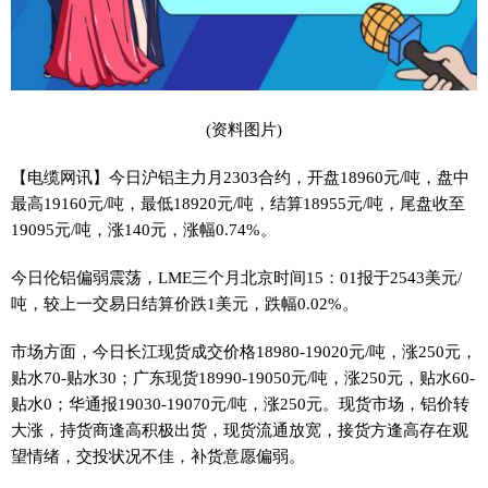
(资料图片)
【电缆网讯】今日沪铝主力月2303合约，开盘18960元/吨，盘中
最高19160元/吨，最低18920元/吨，结算18955元/吨，尾盘收至
19095元/吨，涨140元，涨幅0.74%。
今日伦铝偏弱震荡，LME三个月北京时间15：01报于2543美元/
吨，较上一交易日结算价跌1美元，跌幅0.02%。
市场方面，今日长江现货成交价格18980-19020元/吨，涨250元，
贴水70-贴水30；广东现货18990-19050元/吨，涨250元，贴水60-
贴水0；华通报19030-19070元/吨，涨250元。现货市场，铝价转
大涨，持货商逢高积极出货，现货流通放宽，接货方逢高存在观
望情绪，交投状况不佳，补货意愿偏弱。