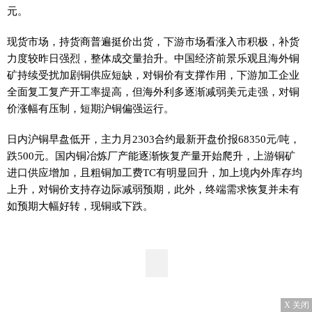
元。
现货市场，持货商普遍挺价出货，下游市场看涨入市积极，补货
力度较昨日强烈，整体成交量抬升。中国经济前景乐观且海外铜
矿持续受扰加剧铜供应短缺，对铜价有支撑作用，下游加工企业
全面复工复产开工率提高，但海外利多逐渐减弱美元走强，对铜
价涨幅有压制，短期沪铜偏强运行。
日内沪铜早盘低开，主力月2303合约最新开盘价报68350元/吨，
跌500元。国内铜冶炼厂产能逐渐恢复产量开始爬升，上游铜矿
进口供应增加，且粗铜加工费TC有明显回升，加上境内外库存均
上升，对铜价支持存边际减弱预期，此外，终端需求恢复并未有
如预期大幅好转，现铜或下跌。
X 关闭