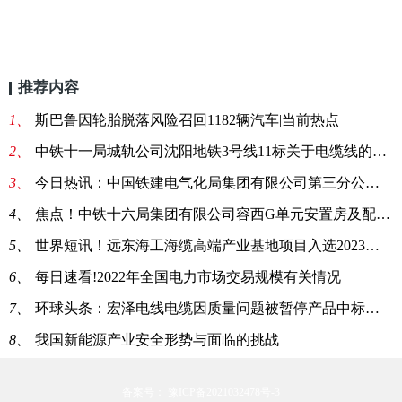
推荐内容
1、
斯巴鲁因轮胎脱落风险召回1182辆汽车|当前热点
2、
中铁十一局城轨公司沈阳地铁3号线11标关于电缆线的询价单
3、
今日热讯：中国铁建电气化局集团有限公司第三分公司北京地铁3号线通信项目关于电线电缆的询价单
4、
焦点！中铁十六局集团有限公司容西G单元安置房及配套设施项目施工总承包项目一工区关于电缆线等的询价单
5、
世界短讯！远东海工海缆高端产业基地项目入选2023年江苏省重大项目
6、
每日速看!2022年全国电力市场交易规模有关情况
7、
环球头条：宏泽电线电缆因质量问题被暂停产品中标资格12个月
8、
我国新能源产业安全形势与面临的挑战
备案号： 豫ICP备2021032478号-3