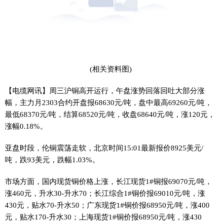
(相关资料图)
【电缆网讯】周三沪铜高开运行，午盘涨势回落回吐大部分涨
幅，主力月2303合约开盘报68630元/吨，盘中最高69260元/吨，
最低68370元/吨，结算68520元/吨，收盘68640元/吨，涨120元，
涨幅0.18%。
亚盘时段，伦铜震荡走软，北京时间15:01最新报价8925美元/
吨，跌93美元，跌幅1.03%。
市场方面，国内现货铜价格上涨，长江现货1#铜报69070元/吨，
涨460元，升水30-升水70；长江综合1#铜价报69010元/吨，涨
430元，贴水70-升水50；广东现货1#铜价报68950元/吨，涨400
元，贴水170-升水30；上海现货1#铜价报68950元/吨，涨430