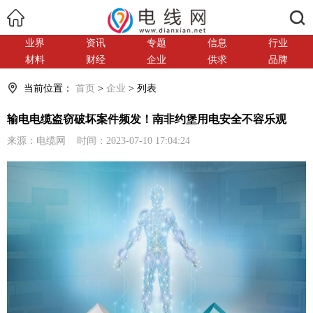
搜索
业界
资讯
专题
信息
行业
材料
财经
企业
供求
品牌
当前位置：
首页
>
企业
> 列表
输电电缆盗窃破坏案件频发！南非约堡用电安全不容乐观
来源：电缆网 时间：2023-07-10 17:04:24