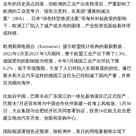
去年的历史高点回落，但欧洲的工业产出依然滞后，严重影响了
欧洲的工业竞争力。报告注意到，在美国“通胀削减法
案”（IRA）、日本“绿色转型推进法案”等海外补贴政策的影响
下，欧洲工厂陷入了减产或关停的困境，产业投资也面临着停滞
或转移。
欧洲新闻电视台（Euronews）援引欧盟统计机构的最新数据，
2022年2月至2023 年3月期间，整个欧盟工业产出下降了1.3%。
德国受到的影响较为明显，今年5月德国工业产出环比下降
0.2%，低于市场预期，引发了人们对陷入长期衰退的担忧。像巴
斯夫和大众汽车这样的德国工业巨头已经削减了国内产量，并将
目光瞄向海外。
比如在中国，巴斯夫在广东湛江的一体化基地项目已正式投产，
巴斯夫7月还宣布将与中国合作伙伴新建一处海上风电场。5月30
日，大众集团与合肥经开区共同签署协议，投资10亿欧元在合肥
建立电动汽车开发、创新和采购中心。
国际能源署报告还预测，除欧洲外，美日的用电量都将出现下