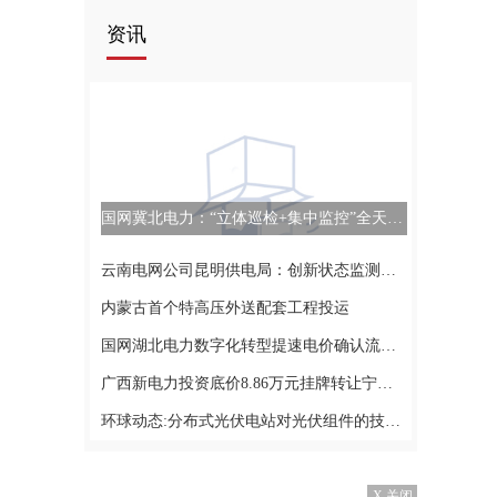
资讯
国网冀北电力：“立体巡检+集中监控”全天候远程巡查
云南电网公司昆明供电局：创新状态监测方式 提高设备运行水平_环球热闻
内蒙古首个特高压外送配套工程投运
国网湖北电力数字化转型提速电价确认流程 全球新消息
广西新电力投资底价8.86万元挂牌转让宁明农商银行约0.05%股权
环球动态:分布式光伏电站对光伏组件的技术要求有哪些？
X 关闭