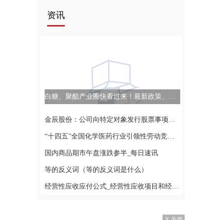
资讯
白糖、聚酯产业圈快看过来！最新政策、市场热点，9月7日两大分论坛，你想听的全都有|环球聚看点
金辰股份：公司向特定对象发行股票事项处于上海证券交易所问询回复阶段
“十四五”全国化学医药行业引领性劳动竞赛推进会在威海召开
国内商品期市午盘涨跌参半_每日速讯
等的反义词（等的反义词是什么）
经营性应收应付公式_经营性应收项目和经营性应付项目包括哪些_当前通讯
X 关闭