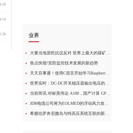
4-18
4-14
2-28
业界
大量当地居民抗议反对 世界上最大的煤矿之一的计划在印度受到挑战_每日速看
焦点快报!安防监控技术发展的新趋势
天天百事通！使用C语言开始学习Raspberry Pi Pico多核微控制器板
世界实时：DC-DC开关稳压器输出电压的动态调整：一个小妙招儿，帮你实现！
当前简讯:对标英伟达 A100，国产计算 GPU 沐曦 MXC500 仅用 5 小时成功点亮
JDR电缆公司将为EOLMED的浮动风力发电机组提供动态电缆-热讯
希腊伯罗奔尼撒岛与特高压系统互联的新时代-全球最新