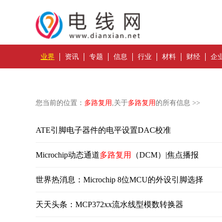
业界
资讯
专题
信息
行业
材料
财经
企
您当前的位置：
多路复用
,关于
多路复用
的所有信息 >>
ATE引脚电子器件的电平设置DAC校准
Microchip动态通道
多路复用
（DCM）|焦点播报
世界热消息：Microchip 8位MCU的外设引脚选择
天天头条：MCP372xx流水线型模数转换器