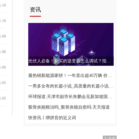
1-10
资讯
1-10
1-09
1-06
光伏人必备！新买的逆变器怎么调试？指示灯代表什么？_每日聚焦
1-06
最热销新能源家轿！一年卖出超40万辆 价格还不到5万？
1-05
一男多女有肉长篇小说_高质量肉长篇小说 环球滚动
环球报道:天津市副市长朱鹏会见新加坡国家发展部高级政务部长沈颖并与常秘张静文工作会谈
1-05
髌骨炎能根治吗_髌骨炎能自愈吗:天天报道
快资讯丨绑拼音的近义词
X 关闭