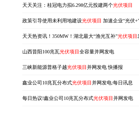
天天关注：桂冠电力拟6.298亿元投建两个
光伏项目
政策引导使用未利用地建设
光伏项目
加速企业“光伏+
天天热资讯！350MW！湖北最大“渔光互补”
光伏项目
山西昔阳100兆瓦
光伏项目
全容量并网发电
三峡新能源普格子越
光伏项目
并网发电 快播报
鑫业公司10兆瓦分布式
光伏项目
并网发电:每日讯息
每日热议!鑫业公司10兆瓦分布式
光伏项目
并网发电