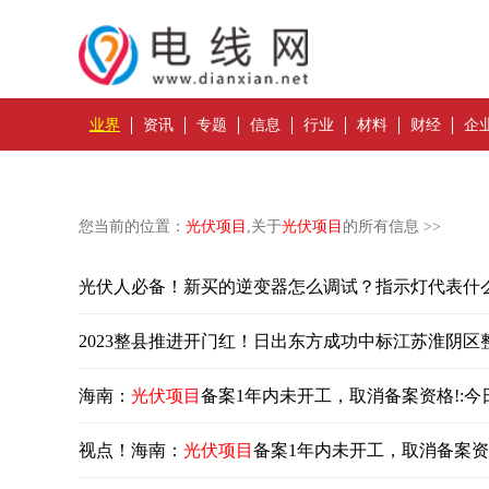
业界
资讯
专题
信息
行业
材料
财经
企
您当前的位置：
光伏项目
,关于
光伏项目
的所有信息 >>
光伏人必备！新买的逆变器怎么调试？指示灯代表什
2023整县推进开门红！日出东方成功中标江苏淮阴区
海南：
光伏项目
备案1年内未开工，取消备案资格!:今
视点！海南：
光伏项目
备案1年内未开工，取消备案