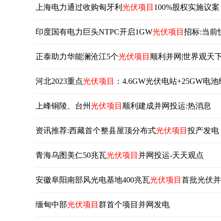
上海电力通过收购匈牙利
光伏项目
100%股权实施议案
印度国有电力巨头NTPC开启1GW
光伏项目
招标:当前
正泰助力华能澜沧江5个
光伏项目
顺利并网|世界观天
河北2023重点
光伏项目
：4.6GW光伏电站+25GW
上峰铜陵、台州
光伏项目
顺利建成并网投运:热消息
资讯推荐:西藏首个整县屋顶分布式
光伏项目
投产发电
青海乌图美仁50兆瓦
光伏项目
并网投运-天天观点
安徽阜阳南部风光电基地400兆瓦
光伏项目
首批光伏并
缅甸中部
光伏项目
群首个项目并网发电