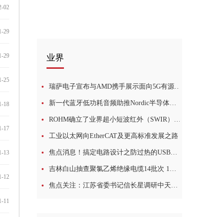
2-02
1-29
1-29
业界
1-25
瑞萨电子宣布与AMD携手展示面向5G有源天线系统的完整RF和数字前端设计
新一代蓝牙低功耗音频助推Nordic半导体音频产品全面升级
1-18
ROHM确立了业界超小短波红外（SWIR）器件的量产技术 非常适用于便携设备和可穿戴设备等新领域的感测应用
1-17
工业以太网向EtherCAT及更高标准发展之路
焦点消息！搞定电路设计之防过热的USB供电433.92MHz RF功率放大器
1-13
吉林白山抽查聚氯乙烯绝缘电缆14批次 1批次不合格
1-12
焦点关注：江苏省委书记信长星调研中天科技：以更多拳头产品抢占竞争制高点
1-11