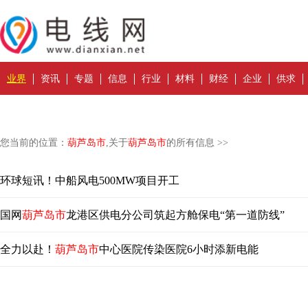
业界
资讯
专题
信息
行业
材料
财经
企业
供求
您当前的位置：
葫芦岛市
,关于
葫芦岛市
的所有信息 >>
环球短讯！中船风电500MW项目开工
国网
葫芦岛市
龙港区供电分公司筑起方舱保电“第一道防线”
全力以赴！
葫芦岛市
中心医院传染医院6小时添新电能