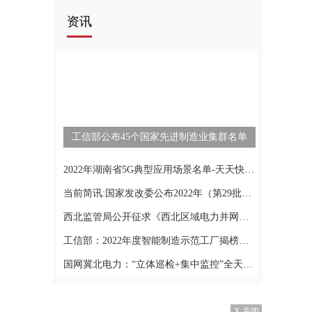
资讯
工信部公布45个国家先进制造业集群名单
2022年湖南省5G典型应用场景名单-天天快资讯
当前简讯:国家发改委公布2022年（第29批）国家企业技术中心拟认定公示名单
西北监管局公开征求《西北区域电力并网运行管理实施细则（征求意见稿）》《西北区域电力辅助服务管理实施细
工信部：2022年度智能制造示范工厂揭榜单位和优秀场景名单-全球独家
国网冀北电力：“立体巡检+集中监控”全天候远程巡查
X 关闭