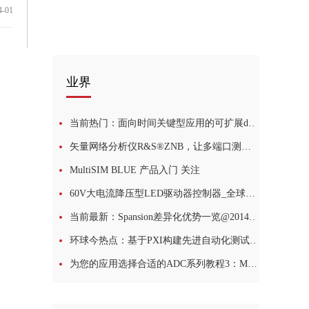
4-01
业界
当前热门：面向时间关键型应用的可扩展dsPIC33C DSC
矢量网络分析仪R&S®ZNB，让多端口测试更简单_每日资讯
MultiSIM BLUE 产品入门 关注
60V大电流降压型LED驱动器控制器_全球观点
当前最新：Spansion差异化优势一览@2014工业计算机及嵌入式系统展
环球今热点：基于PXI构建先进自动化测试系统
为您的应用选择合适的ADC系列教程3：MCP331x1高速SAR ADC (eWorkshop)|世界看热讯