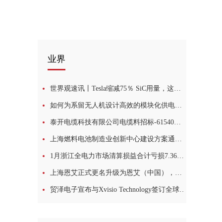
业界
世界观速讯丨Tesla缩减75％ SiC用量，这项工艺或为关键！
如何为系留无人机设计高效的模块化供电网络|今日快讯
泰开电缆科技有限公司电缆料招标-61540招标公告
上海燃料电池制造业创新中心建设方案通过专家评审-头条焦点
1月浙江全电力市场清算损益合计亏损7.36亿元-最新快讯
上海恩艾正式更名升级为恩艾（中国），助力浦东提升总部经济动能
贸泽电子宣布与Xvisio Technology签订全球分销协议