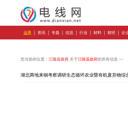
业界
资讯
专题
信息
行业
材料
财经
企
您当前的位置：
江陵县政府
,关于
江陵县政府
的所有信息 >>
湖北两地来铜考察调研生态循环农业暨有机废弃物综合