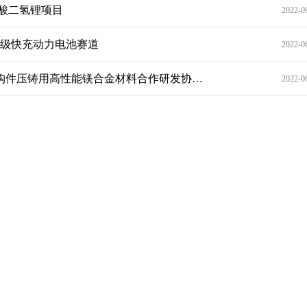
磷酸二氢锂项目
2022-0
超级快充动力电池赛道
2022-0
观点：云海金属：关于与重庆大学签订车身一体化结构件压铸用高性能镁合金材料合作研发协议的公告
2022-0