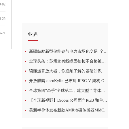
9-02
6-25
6-21
业界
新疆鼓励新型储能参与电力市场化交易_全球观热点
全球头条：苏州龙兴线缆因抽检不合格被暂停产品中标资格6个月
读懂运算放大器，你必须了解的基础知识 世界微头条
开放麒麟 openKylin 已布局 RISC-V 架构 OS 办公场景生态：迁移适配开源应用_全球观焦点
全球第四“牵手”全球第二，建大型半导体项目|环球聚看点
【全球新视野】Diodes 公司面向RGB 和单色固态照明LED推出双数字接口、多通道 LED 驱动器
美新半导体发布新款AMR地磁传感器MMC5616WA，全新升级，满足丰富的应用场景-环球热文