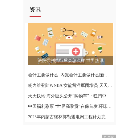
资讯
法院强制执行后会怎么样 世界热讯
会计主要做什么_内账会计主要做什么|新要闻
杨力维登陆WNBA 女篮留洋军团增员 天天观速讯
天天快讯:海外巨头公开“购物车”：狂扫中概股 翻倍增持阿里
中国福利彩票 “世界高黎贡”在保首发|环球速看
2023年内蒙古锡林郭勒盟电网工程计划完成投资14.72亿元
X 关闭