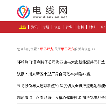
业界
资讯
专题
信息
行业
材料
财经
企
您当前的位置：
甲乙双方
,关于
甲乙双方
的所有信息 >>
环球热门:普利特子公司海四达与大秦新能源共同打
观察：浦东新区小型厂房合同范本(精选17篇)
玉龙股份与大连融科签约 深度切入全钒液流电池储能
精彩看点：永泰能源引入核心储能技术 加快钒电池全