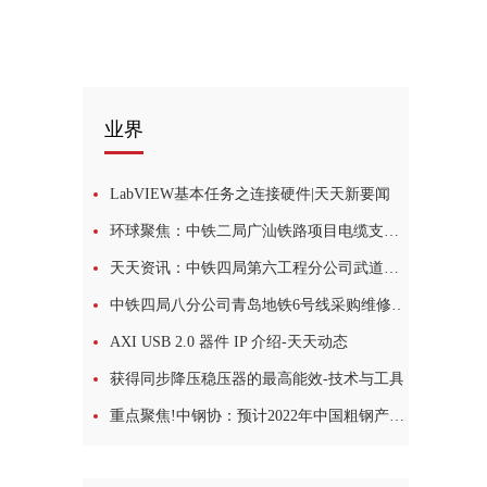
业界
LabVIEW基本任务之连接硬件|天天新要闻
环球聚焦：中铁二局广汕铁路项目电缆支架询价采购
天天资讯：中铁四局第六工程分公司武道路3标项目铜芯电缆线采购
中铁四局八分公司青岛地铁6号线采购维修材料一批
AXI USB 2.0 器件 IP 介绍-天天动态
获得同步降压稳压器的最高能效-技术与工具
重点聚焦!中钢协：预计2022年中国粗钢产量约10.1亿吨 同比下降2.2%