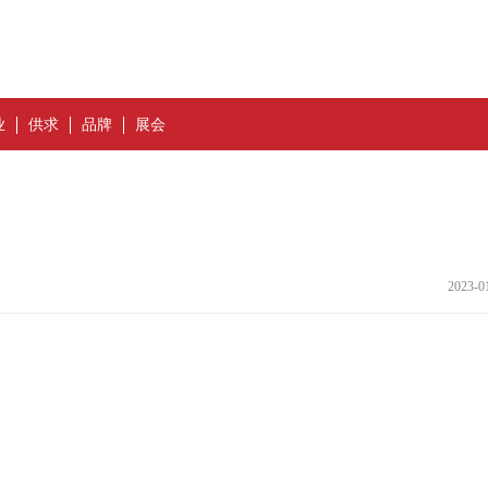
业
供求
品牌
展会
2023-0