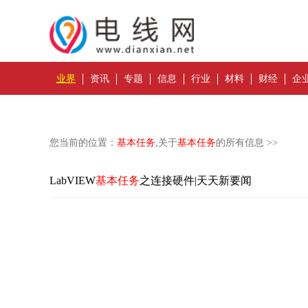
业界
资讯
专题
信息
行业
材料
财经
企
您当前的位置：
基本任务
,关于
基本任务
的所有信息 >>
LabVIEW
基本任务
之连接硬件|天天新要闻