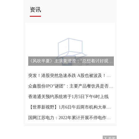
资讯
《风吹半夏》主演黄澄澄：“总想着讨好观众就永远演不好” 全球通讯
突发！港股突然急速杀跌 A股也被波及！两大利空突袭？央视意外发声 百度：这些问题吓死人
众鑫股份IPO“谜团”：主要产品餐饮具是否含氟待解 实控人拆出资金为购房装修
香港通关预约系统将于1月5日下午6时上线
【世界新视野】1月6日午后两市机构大单抛盘40股(名单)
国网江苏电力：2022年累计开展不停电作业18.51万次 增供电量3.26亿千瓦时-环球消息
X 关闭