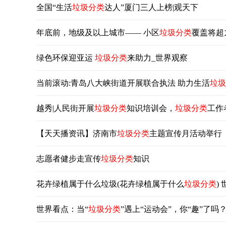
全国“生活
垃圾分类
达人”厦门三人上榜|观天下
年底前，地级及以上城市—— 小区
垃圾分类
覆盖将超
绿色环保迎亚运
垃圾分类
来助力_世界观察
当前滚动:青岛八大峡街道开展联合执法 助力生活
垃圾
越秀|人民街开展
垃圾分类
知识培训会，
垃圾分类
工作
【天天播资讯】济南市
垃圾分类
主题宣传月活动举行
志愿者健步走宣传
垃圾分类
知识
花卉绿植属于什么垃圾(花卉绿植属于什么
垃圾分类
)
世界看点：当“
垃圾分类
”遇上“运动会”，你“趣”了吗