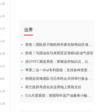
5-26
5-26
5-15
业界
5-10
突发！国际原子能机构专家在核电站区域发现地雷
惊喜！马国油在马来西亚近海获6处油气发现
4-30
设计NTC测温系统：掌握这些知识点，让你事半功倍！
4-22
苹果二合一iPad专利获批：支持多种变形、可投影虚拟键盘
韩国反排海团队与日本民众共同举行集会 反对强推核污染水排海
4-01
荷兰政府考虑在农业用地上禁装光伏
3-29
EIA月度展望：美国明年底产油量将小幅提升，看涨未来油价
3-28