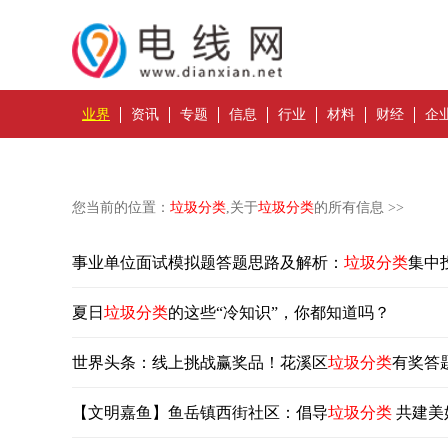
业界
资讯
专题
信息
行业
材料
财经
企
您当前的位置：
垃圾分类
,关于
垃圾分类
的所有信息 >>
事业单位面试模拟题答题思路及解析：
垃圾分类
集中
夏日
垃圾分类
的这些“冷知识”，你都知道吗？
世界头条：线上挑战赢奖品！花溪区
垃圾分类
有奖答
【文明嘉鱼】鱼岳镇西街社区：倡导
垃圾分类
共建美