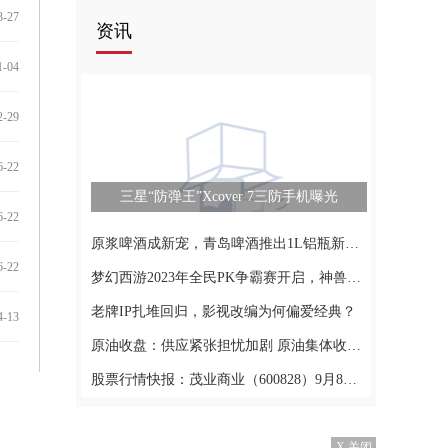
3-27
资讯
1-04
2-29
6-22
三星“防弹王”Xcover 7三防手机曝光
6-22
原浆啤酒成新宠，青岛啤酒推出1L铝瓶新品，市场追捧！|产业链情报站
6-22
梦幻西游2023年全民PK争霸赛开启，神兽超级神柚惊喜登场
老牌IP扎堆回归，影视改编为何偏爱经典？
4-13
原油收盘：供应紧张担忧加剧 原油集体收涨布油创年内新高
股票行情快报：茂业商业（600828）9月8日主力资金净买入59.47万元
X 关闭