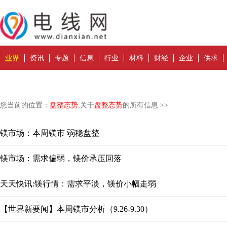
业界
资讯
专题
信息
行业
材料
财经
企业
供求
您当前的位置：
盘整态势
,关于
盘整态势
的所有信息 >>
镁市场：本周镁市 弱稳盘整
镁市场：需求偏弱，镁价承压回落
天天快讯:镁行情：需求平淡，镁价小幅走弱
【世界新要闻】本周镁市分析（9.26-9.30）