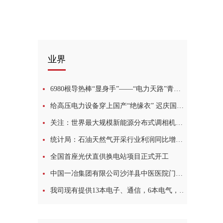
业界
6980根导热棒“显身手”——“电力天路”青藏联网工程
给高压电力设备穿上国产“绝缘衣” 迟庆国走了11年
关注：世界最大规模新能源分布式调相机群在青海投运
统计局：石油天然气开采行业利润同比增长1.57倍
全国首座光伏直供换电站项目正式开工
中国一冶集团有限公司沙洋县中医医院门诊楼建设项目电缆招标招标公告
我司现有提供13本电子、通信，6本电气，11本电力，3本机电职称，投标资质皆可