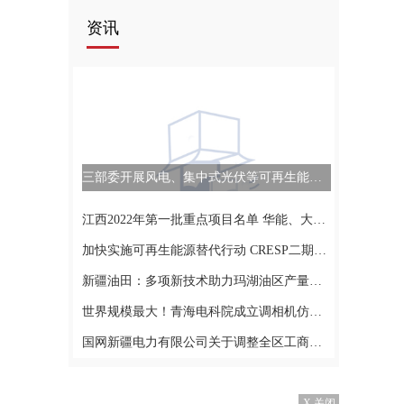
资讯
三部委开展风电、集中式光伏等可再生能源补贴自查！
江西2022年第一批重点项目名单 华能、大唐、中广核TOP3
加快实施可再生能源替代行动 CRESP二期项目取得新成效
新疆油田：多项新技术助力玛湖油区产量跑出“玛速度”
世界规模最大！青海电科院成立调相机仿真实验室
国网新疆电力有限公司关于调整全区工商业用户峰谷分时时段的公告
X 关闭