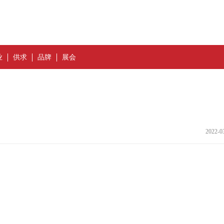
业
供求
品牌
展会
2022-0