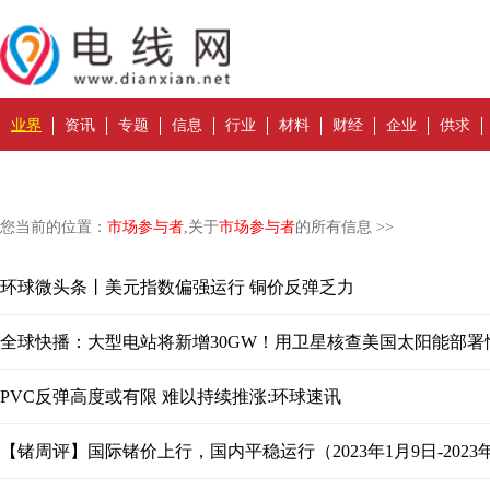
业界
资讯
专题
信息
行业
材料
财经
企业
供求
您当前的位置：
市场参与者
,关于
市场参与者
的所有信息 >>
环球微头条丨美元指数偏强运行 铜价反弹乏力
全球快播：大型电站将新增30GW！用卫星核查美国太阳能部署
PVC反弹高度或有限 难以持续推涨:环球速讯
【锗周评】国际锗价上行，国内平稳运行（2023年1月9日-2023年