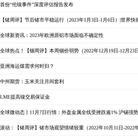
首份“伦镍事件”深度评估报告发布
【锗周评】节后锗市平稳运行（2023年1月3日-1月6日）|世界快
全球新资讯：2023年欧洲原铝市场面临不确定性
全球热点！【铟周评】本周铟价弱势（2022年12月19日-12月23
亚洲海运煤需求何时归？
中州期货：玉米关注月间套利
LME提高镍交易保证金
全球微动态丨11月7日行情：外盘金属全线受挫跌逾1% 沪锡强势
滚动：【锗周评】锗市场观望情绪较重（2022年10月31日-2022