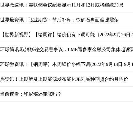
世界微速讯：美联储会议纪要显示11月和12月或将继续加息
世界最资讯丨弘业期货：节后补库，铁矿石盘面偏强震荡
【世界新视野】【锗周评】锗价仍有下调可能（2022年9月26日-20
环球简讯:取消妖镍交易惹争议，LME遭多家金融公司集体起诉
环球微资讯！【铟周评】本周铟价小幅下调(2022年9月13日-9月1
热资讯！上期所及上期能源发布能化系列品种期货合约月均价
当前速看：印尼煤还能涨吗？