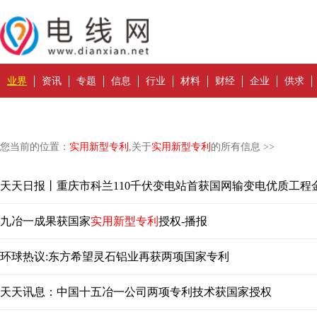
业界
资讯
专题
信息
行业
材料
财经
企业
供求
您当前的位置：
实用新型专利
,关于
实用新型专利
的所有信息 >>
天天日报丨重庆市科兰110千伏变电站首获国网输变电优质工程
九冶一成果获国家
实用新型专利
授权-播报
环球热议:东方希望灵石铝业再获两项国家专利
天天讯息：中国十五冶一公司两项专利技术获国家授权