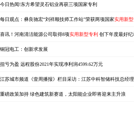
今日热闻!东方希望灵石铝业再获三项国家专利
每日观点：彝良驰宏“刘祥顺技师工作站”荣获两项国家
实用新型
喜讯！河南清洁能源公司取得8项
实用新型专利
创下年度最好纪
铜冠电工：创新求发展
扭亏为盈 远程股份2021年实现净利润4599.62万元
江苏城市频道《壹周播报》栏目采访：江苏中科智储科技总经理
重磅政策加持 绿色建筑新赛道，太阳能企业即将迎来主升浪