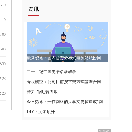
1-10
资讯
1-10
1-06
1-03
最新资讯：国内首套分布式电源站域协同控制保护装置投运
2-30
二十世纪中国史学名著叙录
2-28
春秋航空：公司目前按常规方式签署合同
苦力怕娘_苦力娘
2-26
今日热讯：开在网络的大学文史哲课成“网红课”
DIY：泥浆顶升
X 关闭