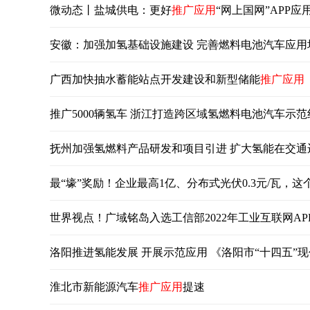
微动态丨盐城供电：更好
推广应用
“网上国网”APP应
安徽：加强加氢基础设施建设 完善燃料电池汽车应用
广西加快抽水蓄能站点开发建设和新型储能
推广应用
推广5000辆氢车 浙江打造跨区域氢燃料电池汽车示范
抚州加强氢燃料产品研发和项目引进 扩大氢能在交通
最“壕”奖励！企业最高1亿、分布式光伏0.3元/瓦，
世界视点！广域铭岛入选工信部2022年工业互联网A
洛阳推进氢能发展 开展示范应用 《洛阳市“十四五”
淮北市新能源汽车
推广应用
提速