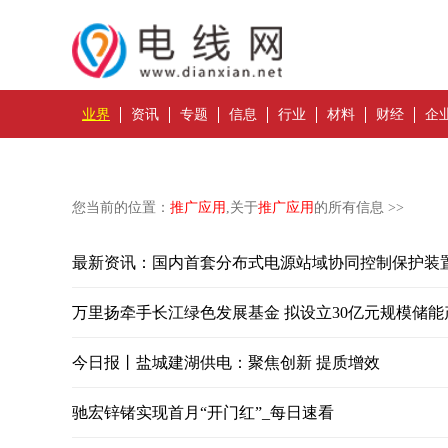
业界
资讯
专题
信息
行业
材料
财经
企
您当前的位置：
推广应用
,关于
推广应用
的所有信息 >>
最新资讯：国内首套分布式电源站域协同控制保护装
万里扬牵手长江绿色发展基金 拟设立30亿元规模储能
今日报丨盐城建湖供电：聚焦创新 提质增效
驰宏锌锗实现首月“开门红”_每日速看