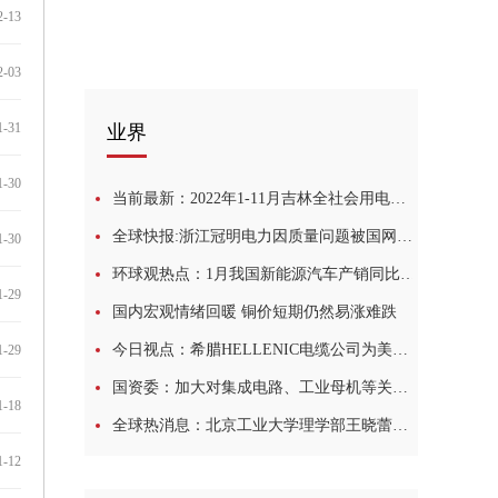
2-13
2-03
1-31
业界
1-30
当前最新：2022年1-11月吉林全社会用电量766.31亿千瓦时 同比增1.2%
全球快报:浙江冠明电力因质量问题被国网暂停产品中标资格6个月
1-30
环球观热点：1月我国新能源汽车产销同比分别下降6.9%和6.3%
1-29
国内宏观情绪回暖 铜价短期仍然易涨难跌
今日视点：希腊HELLENIC电缆公司为美国两个海上风电项目提供阵列间电缆
1-29
国资委：加大对集成电路、工业母机等关键领域的科技投入-世界观天下
1-18
全球热消息：北京工业大学理学部王晓蕾副教授团队在磁-电多态存储器研究领域取得重要进展
1-12