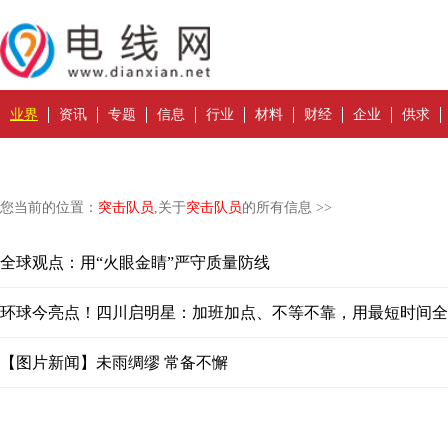
业界
资讯
专题
信息
行业
材料
财经
企业
供求
您当前的位置：
突击队员
,关于
突击队员
的所有信息 >>
全球观点：用“火眼金睛”严守质量防线
环球今亮点！四川启明星：加班加点、不等不靠，用最短时间全
【图片新闻】未雨绸缪 常备不懈