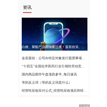
资讯
白糖、聚酯产业圈快看过来！最新政策、市场热点，9月7日两大分论坛，你想听的全都有|环球聚看点
金辰股份：公司向特定对象发行股票事项处于上海证券交易所问询回复阶段
“十四五”全国化学医药行业引领性劳动竞赛推进会在威海召开
国内商品期市午盘涨跌参半_每日速讯
等的反义词（等的反义词是什么）
经营性应收应付公式_经营性应收项目和经营性应付项目包括哪些_当前通讯
X 关闭