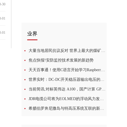
3-30
3-01
3-01
业界
大量当地居民抗议反对 世界上最大的煤矿之一的计划在印度受到挑战_每日速看
焦点快报!安防监控技术发展的新趋势
天天百事通！使用C语言开始学习Raspberry Pi Pico多核微控制器板
世界实时：DC-DC开关稳压器输出电压的动态调整：一个小妙招儿，帮你实现！
当前简讯:对标英伟达 A100，国产计算 GPU 沐曦 MXC500 仅用 5 小时成功点亮
JDR电缆公司将为EOLMED的浮动风力发电机组提供动态电缆-热讯
希腊伯罗奔尼撒岛与特高压系统互联的新时代-全球最新