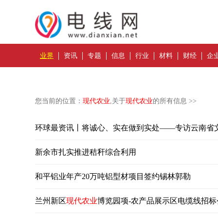
业界
资讯
专题
信息
行业
材料
财经
企
您当前的位置：
现代农业
,关于
现代农业
的所有信息 >>
环球最资讯丨将诚心、实在做到实处——专访云南省
新余市扎实推进秸秆综合利用
和平铝业年产20万吨铝型材项目签约锡林郭勒
兰州新区
现代农业
博览园项-农产品展示区电缆线招标