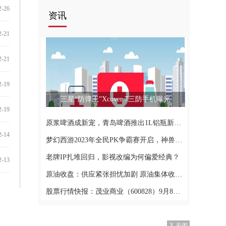
2-26
资讯
2-21
2-21
2-19
三星“防弹王”Xcover 7三防手机曝光
2-19
原浆啤酒成新宠，青岛啤酒推出1L铝瓶新品，市场追捧！|产业链情报站
2-14
梦幻西游2023年全民PK争霸赛开启，神兽超级神柚惊喜登场
老牌IP扎堆回归，影视改编为何偏爱经典？
2-13
原油收盘：供应紧张担忧加剧 原油集体收涨布油创年内新高
股票行情快报：茂业商业（600828）9月8日主力资金净买入59.47万元
X 关闭