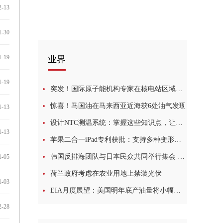
2-13
1-30
1-19
业界
1-19
突发！国际原子能机构专家在核电站区域发现地雷
惊喜！马国油在马来西亚近海获6处油气发现
1-13
设计NTC测温系统：掌握这些知识点，让你事半功倍！
1-13
苹果二合一iPad专利获批：支持多种变形、可投影虚拟键盘
韩国反排海团队与日本民众共同举行集会 反对强推核污染水排海
1-05
荷兰政府考虑在农业用地上禁装光伏
1-03
EIA月度展望：美国明年底产油量将小幅提升，看涨未来油价
2-28