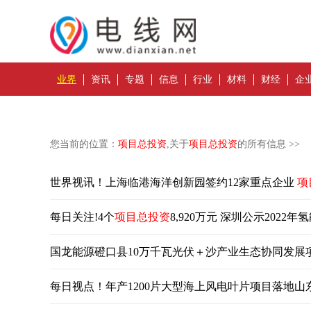
业界
资讯
专题
信息
行业
材料
财经
企
您当前的位置：
项目总投资
,关于
项目总投资
的所有信息 >>
世界视讯！上海临港海洋创新园签约12家重点企业
项
每日关注!4个
项目总投资
8,920万元 深圳公示202
国龙能源磴口县10万千瓦光伏＋沙产业生态协同发展
每日视点！年产1200片大型海上风电叶片项目落地山