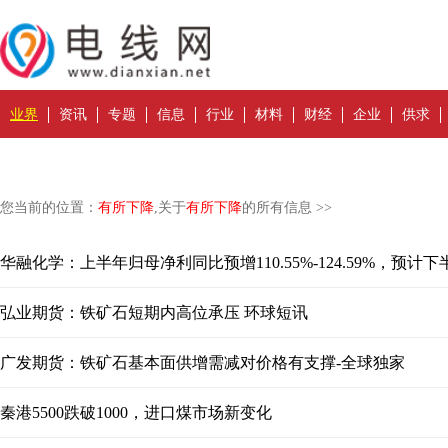
业界
资讯
专题
信息
行业
材料
财经
企业
供求
您当前的位置：
有所下降
,关于
有所下降
的所有信息 >>
华融化学：上半年归母净利同比预增110.55%-124.59%，预
弘业期货：铁矿石短期内高位承压 环球短讯
广发期货：铁矿石基本面供增需减对价格有支撑-全球独家
秦港5500跌破1000，进口煤市场新变化