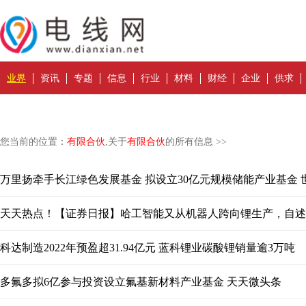
业界
资讯
专题
信息
行业
材料
财经
企业
供求
您当前的位置：
有限合伙
,关于
有限合伙
的所有信息 >>
万里扬牵手长江绿色发展基金 拟设立30亿元规模储能产业基金 
天天热点！【证券日报】哈工智能又从机器人跨向锂生产，自述
科达制造2022年预盈超31.94亿元 蓝科锂业碳酸锂销量逾3万吨
多氟多拟6亿参与投资设立氟基新材料产业基金 天天微头条