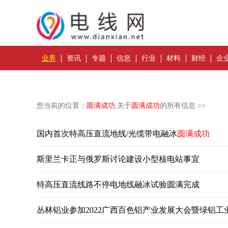
业界
资讯
专题
信息
行业
材料
财经
企
您当前的位置：
圆满成功
,关于
圆满成功
的所有信息 >>
国内首次特高压直流地线/光缆带电融冰
圆满成功
斯里兰卡正与俄罗斯讨论建设小型核电站事宜
特高压直流线路不停电地线融冰试验圆满完成
丛林铝业参加2022广西百色铝产业发展大会暨绿铝工