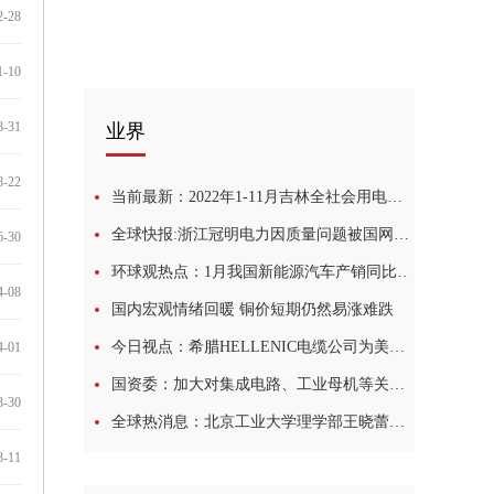
2-28
1-10
8-31
业界
8-22
当前最新：2022年1-11月吉林全社会用电量766.31亿千瓦时 同比增1.2%
全球快报:浙江冠明电力因质量问题被国网暂停产品中标资格6个月
6-30
环球观热点：1月我国新能源汽车产销同比分别下降6.9%和6.3%
4-08
国内宏观情绪回暖 铜价短期仍然易涨难跌
今日视点：希腊HELLENIC电缆公司为美国两个海上风电项目提供阵列间电缆
4-01
国资委：加大对集成电路、工业母机等关键领域的科技投入-世界观天下
3-30
全球热消息：北京工业大学理学部王晓蕾副教授团队在磁-电多态存储器研究领域取得重要进展
3-11