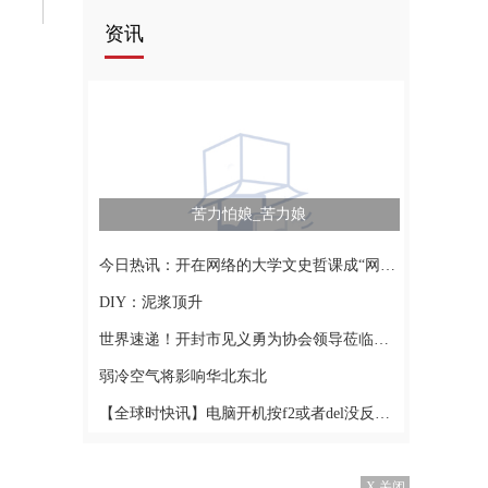
资讯
苦力怕娘_苦力娘
今日热讯：开在网络的大学文史哲课成“网红课”
DIY：泥浆顶升
世界速递！开封市见义勇为协会领导莅临我市调研观摩
弱冷空气将影响华北东北
【全球时快讯】电脑开机按f2或者del没反应_电脑开机按f2
X 关闭