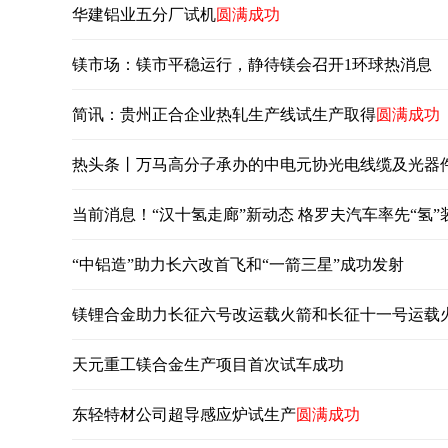
华建铝业五分厂试机
圆满成功
镁市场：镁市平稳运行，静待镁会召开1环球热消息
简讯：贵州正合企业热轧生产线试生产取得
圆满成功
热头条丨万马高分子承办的中电元协光电线缆及光器
当前消息！“汉十氢走廊”新动态 格罗夫汽车率先“氢”
“中铝造”助力长六改首飞和“一箭三星”成功发射
镁锂合金助力长征六号改运载火箭和长征十一号运载
天元重工镁合金生产项目首次试车成功
东轻特材公司超导感应炉试生产
圆满成功