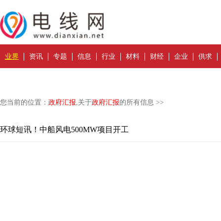
业界
资讯
专题
信息
行业
材料
财经
企业
供求
您当前的位置：
政府汇报
,关于
政府汇报
的所有信息 >>
环球短讯！中船风电500MW项目开工