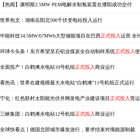
【热闻】康明斯2.5MW PEM电解水制氢装置在濮阳成功交付
世界热文：湖南岳阳北500千伏变电站投入运行
中能科技34.5MW/67MWh大型储能项目在巴西
正式投入
运营 全
环球今头条！东方希望灵石铝业煤炭全自动制样系统
正式投入
使
全面投产！白鹤滩水电站10号机组
正式投入
商业运行
看热讯：世界在建规模最大水电站“白鹤滩”11号机组正式运行
宁化：红色联村太阳能光伏并网发电产业建设项目
正式投入
营运
三峡集团：白鹤滩水电站12号机组
正式投入
商业运行
全球快看点丨德国北部城市爆发游行，要求结束对俄能源制裁