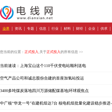
业界
资讯
专题
信息
行业
材料
财经
企业
供求
您当前的位置：
正式投入
,关于
正式投入
的所有信息 >>
当前速读：上海宝山这个110千伏变电站顺利送电
空气产品公司和诚志股份合建的首座加氢站投运
3400多吨煤炭落地四川万源储配煤基地|环球观焦点
中广核“华龙一号”在建机组达7台 核电机组批量化建设稳步推进