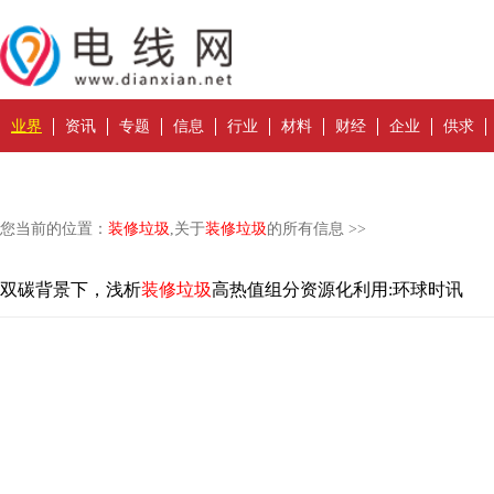
业界
资讯
专题
信息
行业
材料
财经
企业
供求
您当前的位置：
装修垃圾
,关于
装修垃圾
的所有信息 >>
双碳背景下，浅析
装修垃圾
高热值组分资源化利用:环球时讯