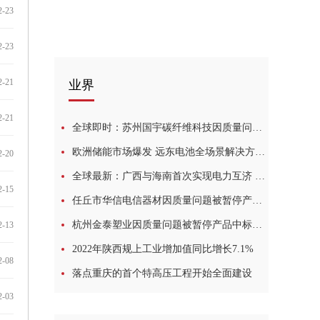
2-23
2-23
2-21
业界
2-21
全球即时：苏州国宇碳纤维科技因质量问题被暂停产品中标资格6个月
欧洲储能市场爆发 远东电池全场景解决方案亮相西班牙Genera
2-20
全球最新：广西与海南首次实现电力互济 单日最高送电量达1200万千瓦时
2-15
任丘市华信电信器材因质量问题被暂停产品中标资格6个月:每日热门
杭州金泰塑业因质量问题被暂停产品中标资格1年
2-13
2022年陕西规上工业增加值同比增长7.1%
2-08
落点重庆的首个特高压工程开始全面建设
2-03