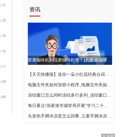
1-31
资讯
1-30
1-20
1-16
胶囊咖啡机和现磨咖啡机哪个好_胶囊咖啡机 世界快资讯
1-11
【天天快播报】送你一朵小红花经典台词句子
1-09
电脑文件夹如何加密小程序_电脑文件夹如何加密_播报
冻结窗口怎么同时冻结多行多列_冻结窗口怎么同时冻结行和列
1-06
每日看点!张家港市城管局开展“学习二十大弘扬好家风”廉政教育活动
头发热手脚冰凉是怎么回事_儿童手脚冰凉是怎么回事
X 关闭