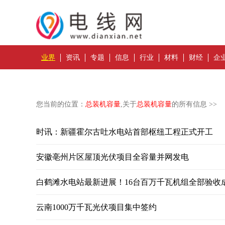
业界
资讯
专题
信息
行业
材料
财经
企
您当前的位置：
总装机容量
,关于
总装机容量
的所有信息 >>
时讯：新疆霍尔古吐水电站首部枢纽工程正式开工
安徽亳州片区屋顶光伏项目全容量并网发电
白鹤滩水电站最新进展！16台百万千瓦机组全部验收
云南1000万千瓦光伏项目集中签约