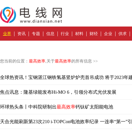
业界
资讯
专题
信息
行业
材料
财经
企业
供求
您当前的位置：
最高效率
,关于
最高效率
的所有信息 >>
全球热资讯！宝钢湛江钢铁氢基竖炉炉壳首吊成功 将于2023年
焦点讯息：隆基绿能发布Hi-MO 6，引领分布式光伏发展
环球热头条丨中科院研制出
最高效率
钙钛矿太阳能电池
天合光能刷新第23次210 i-TOPCon电池效率纪录 一连串“第一