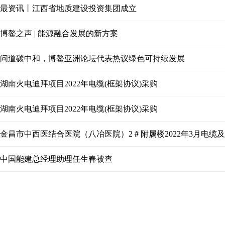
最资讯丨江西省地质建设投资集团成立
博鳌之声 | 能源融合发展的新方案
问道碳中和，博鳌亚洲论坛代表热议绿色可持续发展
湖南火电迪拜项目2022年电缆(框架协议)采购
湖南火电迪拜项目2022年电缆(框架协议)采购
金昌市中西医结合医院（八冶医院）2＃附属楼2022年3月电缆
中国能建总经理助理任生春被查