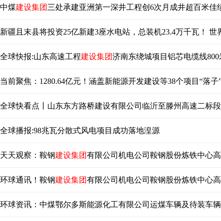
中煤
建设集团
三处承建亚洲第一深井工程创6次月成井超百米佳
新疆且末县将投资25亿新建3座水电站，总装机23.4万千瓦！ 世
全球快报:山东高速工程
建设集团
济南东绕城项目铝芯电缆线800
当前聚焦：1280.64亿元！涵盖新能源开发建设等38个项目“落子
全球快看点丨山东东方路桥建设有限公司临沂至滕州高速二标段
全球播报:98兆瓦分散式风电项目成功落地湟源
天天观察：鞍钢
建设集团
有限公司机电公司鞍钢股份炼铁中心高炉集控二期项目
环球通讯！鞍钢
建设集团
有限公司机电公司鞍钢股份炼铁中心高炉集控二期项目
环球资讯：中煤鄂尔多斯能源化工有限公司运煤车辆及待装车辆